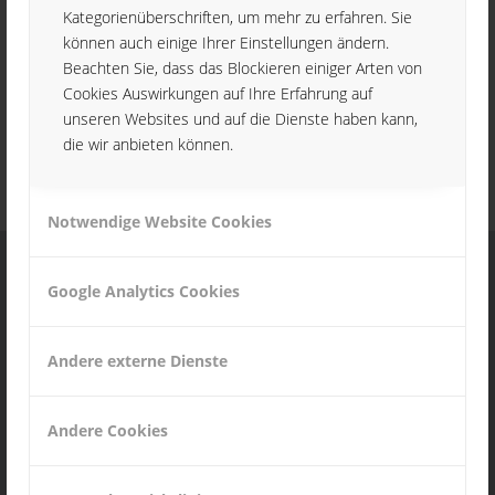
Kategorienüberschriften, um mehr zu erfahren. Sie
können auch einige Ihrer Einstellungen ändern.
Beachten Sie, dass das Blockieren einiger Arten von
Besuchen Sie die Schule und lernen Sie die Arbeitgeber im
Cookies Auswirkungen auf Ihre Erfahrung auf
dualen Ausbildungssystem kennen, zu dem auch Mikrotech
unseren Websites und auf die Dienste haben kann,
s.r.o. gehört.
die wir anbieten können.
Notwendige Website Cookies
Google Analytics Cookies
KONTAKT
Andere externe Dienste
Mikrotech s.r.o.
Povazske strojarne, Objekt-25
017 01 Považská Bystrica
Andere Cookies
Slowakische Republik
Tel. +421 42 4305010