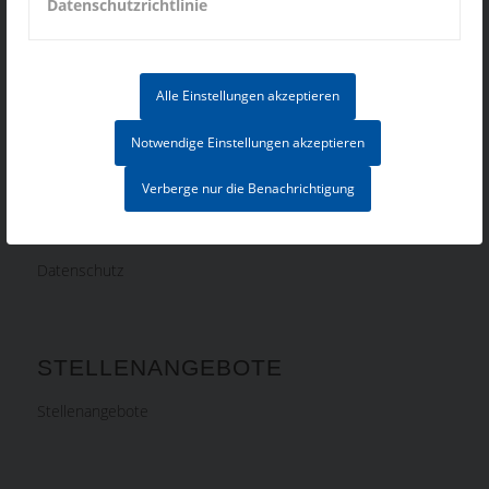
Datenschutzrichtlinie
Fax: +421 42 4324230
mikrotech@mikrotech.sk
Alle Einstellungen akzeptieren
Notwendige Einstellungen akzeptieren
INFORMATIONEN
Verberge nur die Benachrichtigung
Impressum
Datenschutz
STELLENANGEBOTE
Stellenangebote