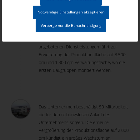
2006
Notwendige Einstellungen akzeptieren
Verberge nur die Benachrichtigung
Die ständig steigende Nachfrage nach den
angebotenen Dienstleistungen führt zur
Erweiterung der Produktionsfläche auf 3.500
qm und 1.300 qm Verwaltungsfläche, wo die
ersten Baugruppen montiert werden.
Das Unternehmen beschäftigt 50 Mitarbeiter,
die für den reibungslosen Ablauf des
Unternehmens sorgen. Die erneute
Vergrößerung der Produktionsfläche auf 2.000
qm kündigt ein großes Wachstum an.