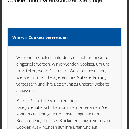
Cookie- und Datenschutzeinstellungen
in neue progressive Drehtechnologien. Der
Wandel in der Art der Produktion hat zu einem
effizienteren Arbeitssystem und einer
Konzentration auf die komplexe Bearbeitung
schwieriger Teile geführt.
Wie wir Cookies verwenden
Wir können Cookies anfordern, die auf Ihrem Gerät
2009
eingestellt werden. Wir verwenden Cookies, um uns
mitzuteilen, wenn Sie unsere Websites besuchen,
wie Sie mit uns interagieren, Ihre Nutzererfahrung
verbessern und Ihre Beziehung zu unserer Website
anpassen.
Die dramatische Zeit während der Krise führte
zu einem Rückgang der Produktion und der
Klicken Sie auf die verschiedenen
Mitarbeiterzahlen.
Kategorienüberschriften, um mehr zu erfahren. Sie
Als Folge der Krise wurde eine strategische
können auch einige Ihrer Einstellungen ändern.
Entscheidung getroffen – die endgültige
Beachten Sie, dass das Blockieren einiger Arten von
Cookies Auswirkungen auf Ihre Erfahrung auf
Abschaffung der Nockenmaschinen. Während