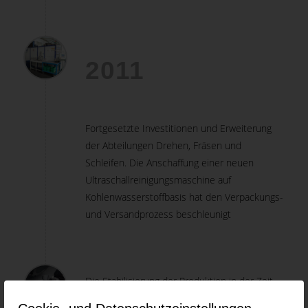
2011
Fortgesetzte Investitionen und Erweiterung
der Abteilungen Drehen, Fräsen und
Schleifen. Die Anschaffung einer neuen
Ultraschallreinigungsmaschine auf
Kohlenwasserstoffbasis hat den Verpackungs-
und Versandprozess beschleunigt
Die Stabilisierung der Produktion in der Zeit
nach der Krise bedeutete große Investitionen