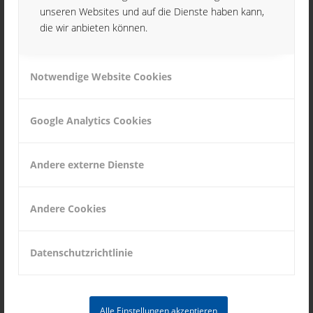
unseren Websites und auf die Dienste haben kann,
dieser kritischen Zeit wurde der Prozess der
die wir anbieten können.
Einführung des Infor ERP-Systems erfolgreich
umgesetzt.
Notwendige Website Cookies
Die Umsatzerlöse beliefen sich auf 4 Millionen
Google Analytics Cookies
Euro.
Nach fast 15 Jahren sind die
Andere externe Dienste
Produktionsanlagen nun im Besitz von
MIKROTECH. Die wichtige Entscheidung, die
Babtec-Qualitätsmanagement-Software zu
Andere Cookies
implementieren, hat das Niveau und die
Qualität der Nachverfolgung aller Aufträge des
Datenschutzrichtlinie
Unternehmens erhöht.
Alle Einstellungen akzeptieren