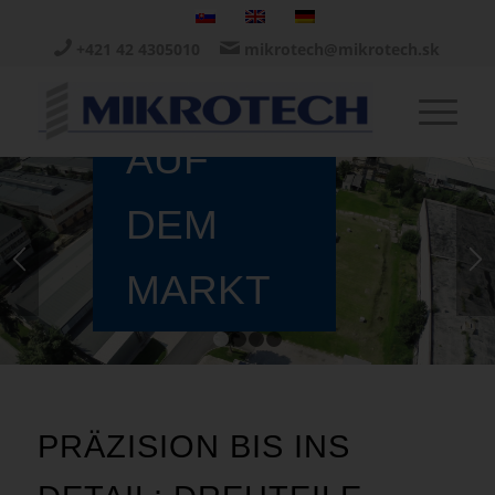
30
+421 42 4305010
mikrotech@mikrotech.sk
JAHRE
AUF
DEM
MARKT
1
2
3
4
PRÄZISION BIS INS