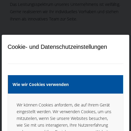
Das Leistungsspektrum unseres Unternehmens ist vielfältig.
Gerne realisieren wir Ihr individuelles Vorhaben und stehen
Ihnen als innovatives Team zur Seite.
Cookie- und Datenschutzeinstellungen
Wie wir Cookies verwenden
Wir können Cookies anfordern, die auf Ihrem Gerät
eingestellt werden. Wir verwenden Cookies, um uns
mitzuteilen, wenn Sie unsere Websites besuchen,
wie Sie mit uns interagieren, Ihre Nutzererfahrung
Drehteile