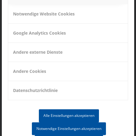
Mikrotech s.r.o.
Povazske strojarne, Objekt-25
Notwendige Website Cookies
017 01 Považská Bystrica
Slowakische Republik
Google Analytics Cookies
Tel. +421 42 4305010
Fax: +421 42 4324230
mikrotech@mikrotech.sk
Andere externe Dienste
Andere Cookies
Datenschutzrichtlinie
INFORMATIONEN
Impressum
Alle Einstellungen akzeptieren
Datenschutz
Notwendige Einstellungen akzeptieren