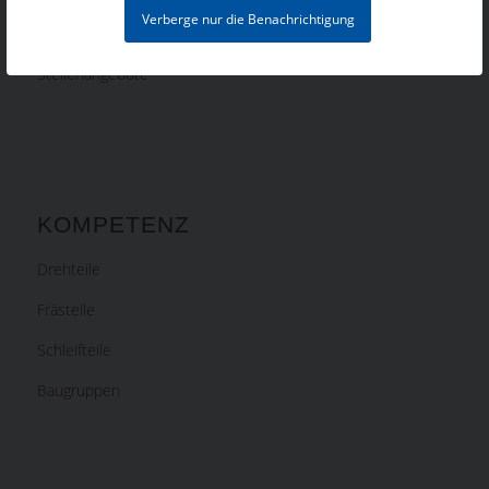
Verberge nur die Benachrichtigung
STELLENANGEBOTE
Stellenangebote
KOMPETENZ
Drehteile
Frästeile
Schleifteile
Baugruppen