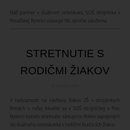
Náš partner v duálnom vzdelávaní, SOŠ strojnícka v
Považskej Bystrici oslavuje 90. výročie založenia.
STRETNUTIE S
RODIČMI ŽIAKOV
26. januára 2024
V nadväznosti na návštevy žiakov ZŠ v strojárskych
firmách v našej lokalite sa v SOŠ strojníckej v Pov.
Bystrici konalo stretnutie zástupcov firiem zapojených
do duálneho vzdelávania s rodičmi budúcich žiakov