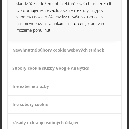
viac. Môžete tiež zmeniť niektoré z vašich preferencií.
Vedenie spoločnosti pripravilo svojim zamestnancom
Upozorňujeme, že zablokovanie niektorých typov
koncom roka 2022 prekvapenie v podobe
súborov cookie môže ovplyvniť vašu skúsenosť s
vianočného posedenia v Kolibe v Papradne.
našimi webovými stránkami a službami, ktoré vám
môžeme ponúknuť.
Nevyhnutné súbory cookie webových stránok
VÝMENA SVETLÍKOV
Súbory cookie služby Google Analytics
13. októbra 2023
Výmenou strešných svetlíkov sa stávame opäť
Iné externé služby
„zelenší“.
Iné súbory cookie
REKONŠTRUKCIA
zásady ochrany osobných údajov