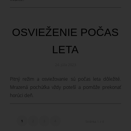
OSVIEŽENIE POČAS
LETA
24. júla 2023
Pitný režim a osviežovanie sú počas leta dôležité.
Mrazená pochúťka vždy poteší a pomôže prekonať
horúci deň.
1
2
3
4
Stránka 1 z 4