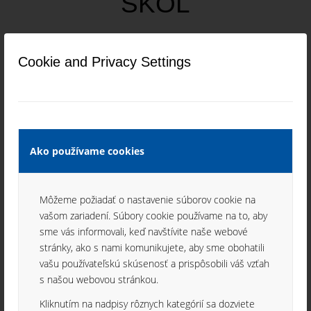
ŠKÔL
12. decembra 2023
Cookie and Privacy Settings
Mnohé firmy sa v súčasnosti potýkajú s problémom
získať do svojich výrob kvalitných zamestnancov.
Ako používame cookies
VIANOČNÉ
Môžeme požiadať o nastavenie súborov cookie na
POSEDENIE –
vašom zariadení. Súbory cookie používame na to, aby
sme vás informovali, keď navštívite naše webové
KOLIBA PAPRADNO
stránky, ako s nami komunikujete, aby sme obohatili
vašu používateľskú skúsenosť a prispôsobili váš vzťah
s našou webovou stránkou.
8. novembra 2023
Kliknutím na nadpisy rôznych kategórií sa dozviete