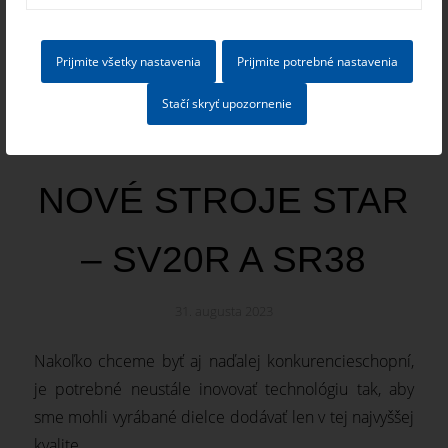
KOTOLNE
Prijmite všetky nastavenia
Prijmite potrebné nastavenia
30. septembra 2023
Stačí skryť upozornenie
NOVÉ STROJE STAR
– SV20R A SR38
31. augusta 2023
Nakoľko chceme byť aj naďalej konkurencieschopní,
je potrebné neustále inovovať technológiu tak, aby
sme mohli vyrábané dielce dodávať len v tej najvyššej
kvalite.