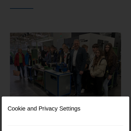
Cookie and Privacy Settings
V decembri nás navštívili žiaci zo základnej školy v Lysej pod