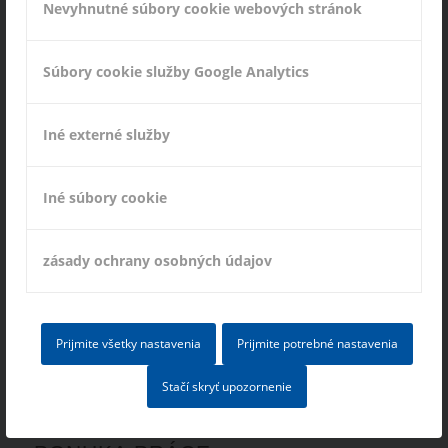
Nevyhnutné súbory cookie webových stránok
Vaša cesta k nám
Súbory cookie služby Google Analytics
Iné externé služby
» Cookie-Einstellungen
Iné súbory cookie
zásady ochrany osobných údajov
INFORMÁCIE
Impresum
Prijmite všetky nastavenia
Prijmite potrebné nastavenia
Ochrana dát
Stačí skryť upozornenie