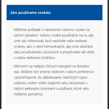
Makytou. Cieľom návštevy bolo zoznámiť žiakov s prostredím
výrobnej firmy, priblížiť im, ako výrobná firma funguje a možno
Ako používame cookies
vzbudiť u nich záujem o štúdium v našom odbore.
Môžeme požiadať o nastavenie súborov cookie na
vašom zariadení. Súbory cookie používame na to, aby
sme vás informovali, keď navštívite naše webové
stránky, ako s nami komunikujete, aby sme obohatili
vašu používateľskú skúsenosť a prispôsobili váš vzťah
s našou webovou stránkou.
KONTAKT
Kliknutím na nadpisy rôznych kategórií sa dozviete
Mikrotech s.r.o.
viac. Môžete tiež zmeniť niektoré z vašich preferencií.
Povazske strojarne, Objekt-25
Upozorňujeme, že zablokovanie niektorých typov
017 01 Považská Bystrica
súborov cookie môže ovplyvniť vašu skúsenosť s
Slovenská Republika
našimi webovými stránkami a službami, ktoré vám
Tel. +421 42 4305010
môžeme ponúknuť.
Fax: +421 42 4324230
mikrotech@mikrotech.sk